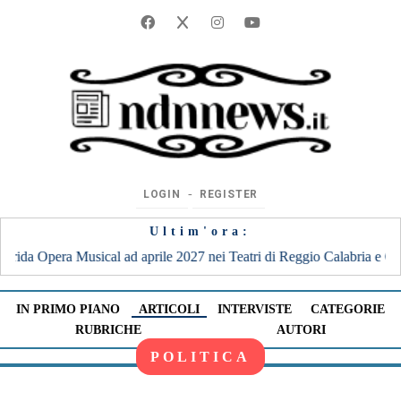
‐
LOGIN
REGISTER
Ultim'ora:
atri di Reggio Calabria e Catania, uniche date al Sud
|
21:36
REDEL V
IN PRIMO PIANO
ARTICOLI
INTERVISTE
CATEGORIE
RUBRICHE
AUTORI
POLITICA