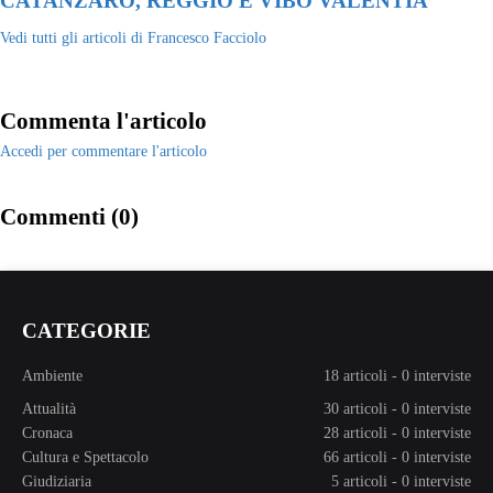
CATANZARO, REGGIO E VIBO VALENTIA"
Vedi tutti gli articoli di Francesco Facciolo
Commenta l'articolo
Accedi per commentare l'articolo
Commenti (0)
CATEGORIE
Ambiente
18 articoli
-
0 interviste
Attualità
30 articoli
-
0 interviste
Cronaca
28 articoli
-
0 interviste
Cultura e Spettacolo
66 articoli
-
0 interviste
Giudiziaria
5 articoli
-
0 interviste