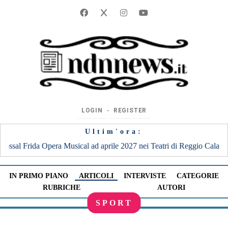
‐
LOGIN
REGISTER
Ultim'ora:
027 nei Teatri di Reggio Calabria e Catania, uniche date al Sud
|
21:36
IN PRIMO PIANO
ARTICOLI
INTERVISTE
CATEGORIE
RUBRICHE
AUTORI
SPORT