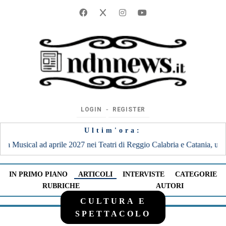
‐
LOGIN
REGISTER
Ultim'ora:
abria e Catania, uniche date al Sud
|
21:36
REDEL VIOLA, EPILOG
IN PRIMO PIANO
ARTICOLI
INTERVISTE
CATEGORIE
RUBRICHE
AUTORI
CULTURA E
SPETTACOLO