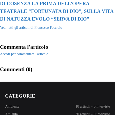
DI COSENZA LA PRIMA DELL’OPERA
TEATRALE “FORTUNATA DI DIO”, SULLA VITA
DI NATUZZA EVOLO “SERVA DI DIO”
Vedi tutti gli articoli di Francesco Facciolo
Commenta l'articolo
Accedi per commentare l'articolo
Commenti (0)
CATEGORIE
Ambiente
18 articoli
-
0 interviste
Attualità
30 articoli
-
0 interviste