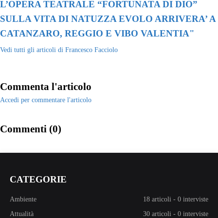
L’OPERA TEATRALE “FORTUNATA DI DIO”
SULLA VITA DI NATUZZA EVOLO ARRIVERA’ A
CATANZARO, REGGIO E VIBO VALENTIA"
Vedi tutti gli articoli di Francesco Facciolo
Commenta l'articolo
Accedi per commentare l'articolo
Commenti (0)
CATEGORIE
Ambiente
18 articoli
-
0 interviste
Attualità
30 articoli
-
0 interviste