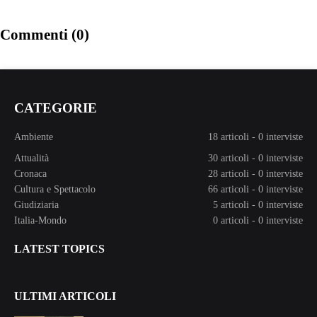
Commenti (0)
CATEGORIE
Ambiente
18 articoli
-
0 interviste
Attualità
30 articoli
-
0 interviste
Cronaca
28 articoli
-
0 interviste
Cultura e Spettacolo
66 articoli
-
0 interviste
Giudiziaria
5 articoli
-
0 interviste
Italia-Mondo
0 articoli
-
0 interviste
LATEST TOPICS
ULTIMI ARTICOLI