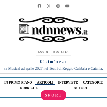
‐
LOGIN
REGISTER
Ultim'ora:
i Reggio Calabria e Catania, uniche date al Sud
|
21:36
REDEL VIOLA
IN PRIMO PIANO
ARTICOLI
INTERVISTE
CATEGORIE
RUBRICHE
AUTORI
SPORT